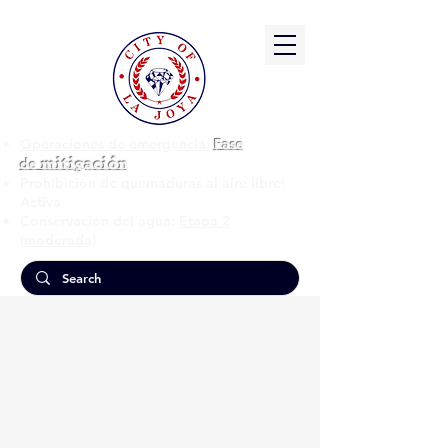
Operaciones de emergencia:
Fase
mitigación
de
Prohibición de quemaduras al aire libre:
Activa
Conservación del agua:
Etapa 2
(moderada)