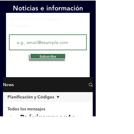
Noticias e información
Sé el primero en saberlo. •
Subscribir.
Subscribe
News
Planificación y Códigos
Todos los mensajes
Próximamente
Abogado Municipal
nuevas entradas
Ingeniero de la ciudad