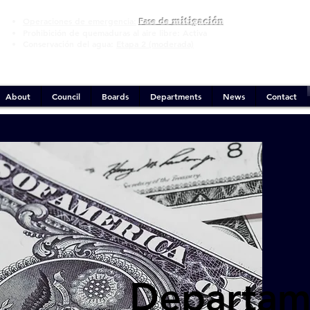
mitigación
Operaciones de emergencia:
Fase de
Prohibición de quemaduras al aire libre:
Activa
Conservación del agua:
Etapa 2 (moderada)
About
Council
Boards
Departments
News
Contact
Departam