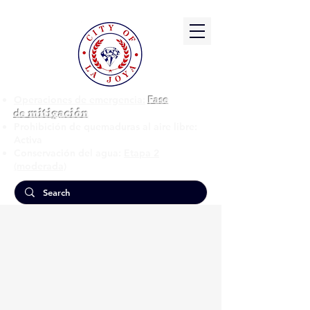
Operaciones de emergencia:
Fase
mitigación
de
Prohibición de quemaduras al aire libre:
Activa
Conservación del agua:
Etapa 2
(moderada)