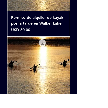
Permiso de alquiler de kayak
por la tarde en Walker Lake
Precio
USD 30.00
Permiso de alquiler matutino